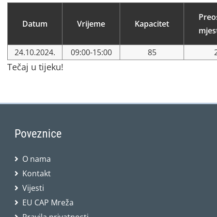
Preo
Datum
Vrijeme
Kapacitet
mjes
24.10.2024.
09:00-15:00
85
Tečaj u tijeku!
Poveznice
O nama
Kontakt
Vijesti
EU CAP Mreža