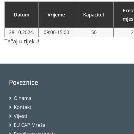
Preo
Datum
Vrijeme
Kapacitet
mjes
28.10.2024.
09:00-15:00
50
2
Tečaj u tijeku!
Poveznice
O nama
Kontakt
Vijesti
EU CAP Mreža