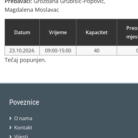
Predavači:
Grozdana Grubišić-Popović,
Magdalena Moslavac
Preo
Datum
Vrijeme
Kapacitet
mjes
23.10.2024.
09:00-15:00
40
Tečaj popunjen.
Poveznice
O nama
Kontakt
Vijesti