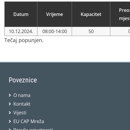
Preo
Datum
Vrijeme
Kapacitet
mjes
10.12.2024.
08:00-14:00
50
Tečaj popunjen.
Poveznice
O nama
Kontakt
Vijesti
EU CAP Mreža