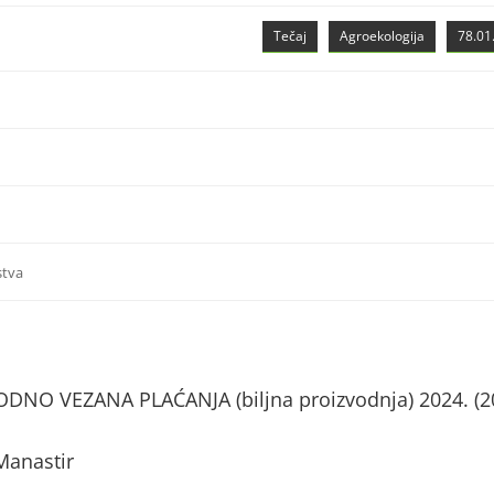
Tečaj
Agroekologija
78.01.
stva
NO VEZANA PLAĆANJA (biljna proizvodnja) 2024. (2
Manastir