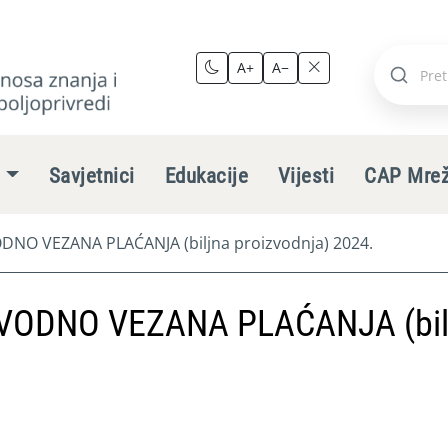
A+
A−
Pretraži
stranic
e
Savjetnici
Edukacije
Vijesti
CAP Mre
NO VEZANA PLAĆANJA (biljna proizvodnja) 2024.
VODNO VEZANA PLAĆANJA (bil