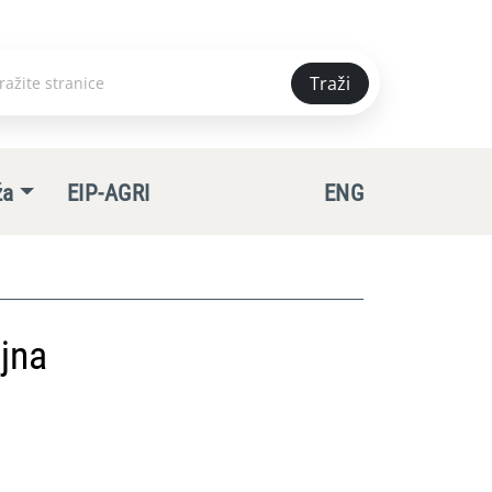
Traži
e
ža
EIP-AGRI
ENG
jna