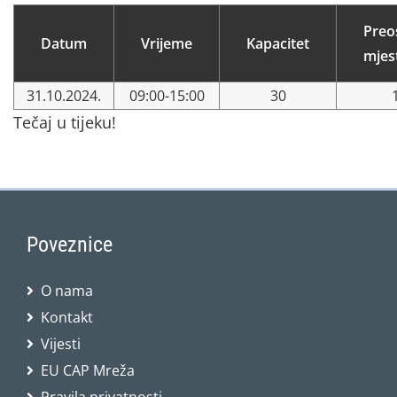
Preo
Datum
Vrijeme
Kapacitet
mjes
31.10.2024.
09:00-15:00
30
Tečaj u tijeku!
Poveznice
O nama
Kontakt
Vijesti
EU CAP Mreža