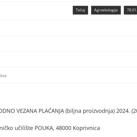
Tečaj
Agroekologija
78.01.
stva
NO VEZANA PLAĆANJA (biljna proizvodnja) 2024. (2
tničko učilište POUKA, 48000 Koprivnica