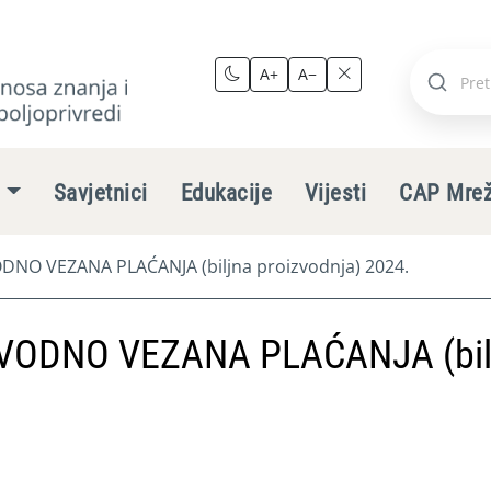
A+
A−
Pretraži
stranic
e
Savjetnici
Edukacije
Vijesti
CAP Mre
NO VEZANA PLAĆANJA (biljna proizvodnja) 2024.
VODNO VEZANA PLAĆANJA (bil