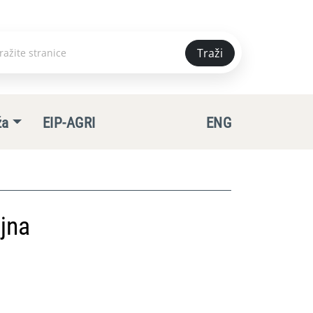
Traži
e
ža
EIP-AGRI
ENG
jna