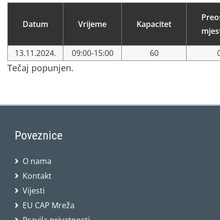
Preo
Datum
Vrijeme
Kapacitet
mjes
13.11.2024.
09:00-15:00
60
Tečaj popunjen.
Poveznice
O nama
Kontakt
Vijesti
EU CAP Mreža