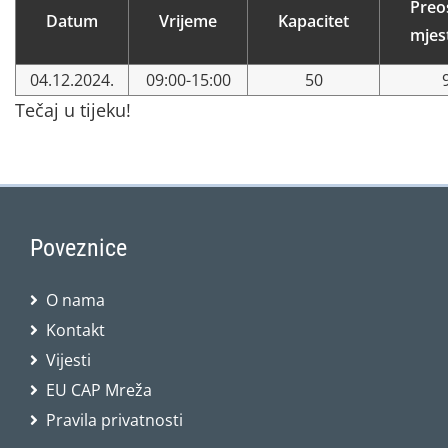
Preo
Datum
Vrijeme
Kapacitet
mjes
04.12.2024.
09:00-15:00
50
Tečaj u tijeku!
Poveznice
O nama
Kontakt
Vijesti
EU CAP Mreža
Pravila privatnosti