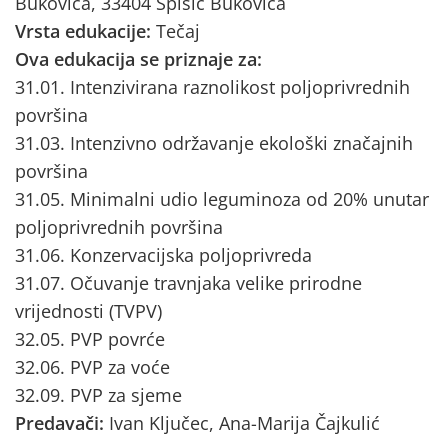
Bukovica, 33404 Špišić Bukovica
Vrsta edukacije:
Tečaj
Ova edukacija se priznaje za:
31.01. Intenzivirana raznolikost poljoprivrednih
površina
31.03. Intenzivno održavanje ekološki značajnih
površina
31.05. Minimalni udio leguminoza od 20% unutar
poljoprivrednih površina
31.06. Konzervacijska poljoprivreda
31.07. Očuvanje travnjaka velike prirodne
vrijednosti (TVPV)
32.05. PVP povrće
32.06. PVP za voće
32.09. PVP za sjeme
Predavači:
Ivan Ključec, Ana-Marija Čajkulić