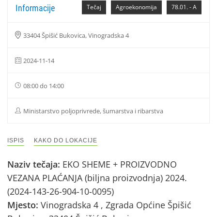
Informacije
Tečaj
Agroekonomija
78.01. - A
33404 Špišić Bukovica, Vinogradska 4
2024-11-14
08:00 do 14:00
Ministarstvo poljoprivrede, šumarstva i ribarstva
ISPIS
KAKO DO LOKACIJE
Naziv tečaja:
EKO SHEME + PROIZVODNO
VEZANA PLAĆANJA (biljna proizvodnja) 2024.
(2024-143-26-904-10-0095)
Mjesto:
Vinogradska 4 , Zgrada Općine Špišić