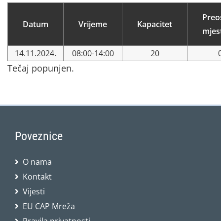
Preo
Datum
Vrijeme
Kapacitet
mjes
14.11.2024.
08:00-14:00
20
Tečaj popunjen.
Poveznice
O nama
Kontakt
Vijesti
EU CAP Mreža