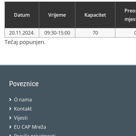
Preo
Datum
Vrijeme
Kapacitet
mjes
20.11.2024.
09:30-15:00
70
Tečaj popunjen.
Poveznice
O nama
Kontakt
Vijesti
EU CAP Mreža