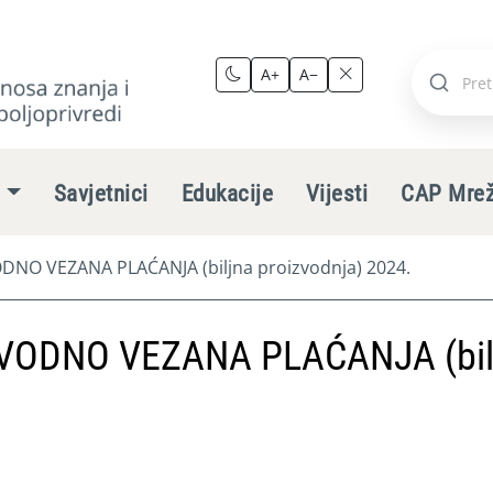
A+
A−
Pretraži
stranic
e
Savjetnici
Edukacije
Vijesti
CAP Mre
NO VEZANA PLAĆANJA (biljna proizvodnja) 2024.
VODNO VEZANA PLAĆANJA (bil