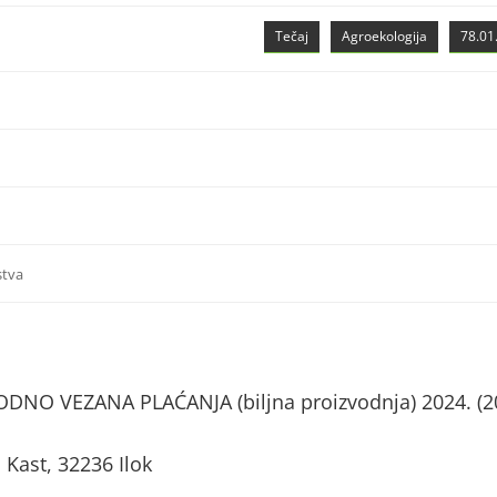
Tečaj
Agroekologija
78.01.
stva
NO VEZANA PLAĆANJA (biljna proizvodnja) 2024. (2
 Kast, 32236 Ilok