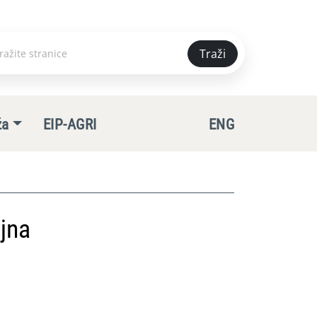
Traži
e
ža
EIP-AGRI
ENG
jna