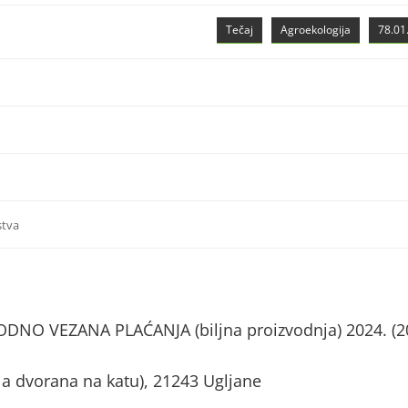
Tečaj
Agroekologija
78.01.
stva
NO VEZANA PLAĆANJA (biljna proizvodnja) 2024. (2
a dvorana na katu), 21243 Ugljane