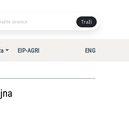
Traži
e
ža
EIP-AGRI
ENG
jna