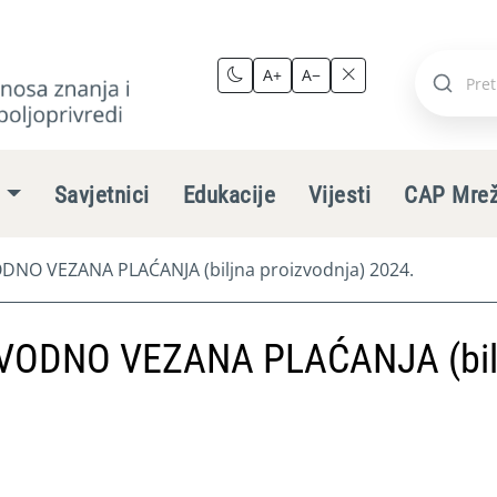
A+
A−
Pretraži
stranic
e
Savjetnici
Edukacije
Vijesti
CAP Mre
NO VEZANA PLAĆANJA (biljna proizvodnja) 2024.
VODNO VEZANA PLAĆANJA (bil