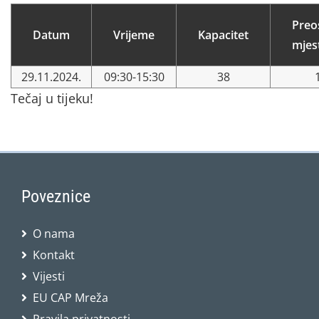
Preo
Datum
Vrijeme
Kapacitet
mjes
29.11.2024.
09:30-15:30
38
Tečaj u tijeku!
Poveznice
O nama
Kontakt
Vijesti
EU CAP Mreža