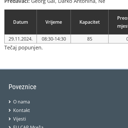
Predavači:
Georg Gal, Darko Antonina, Ne
Preo
Datum
Vrijeme
Kapacitet
mjes
29.11.2024.
08:30-14:30
85
Tečaj popunjen.
Poveznice
O nama
Kontakt
Vijesti
EU CAP Mreža