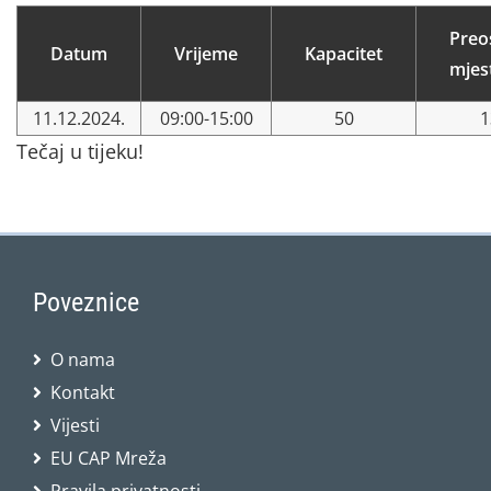
Preo
Datum
Vrijeme
Kapacitet
mjes
11.12.2024.
09:00-15:00
50
1
Tečaj u tijeku!
Poveznice
O nama
Kontakt
Vijesti
EU CAP Mreža