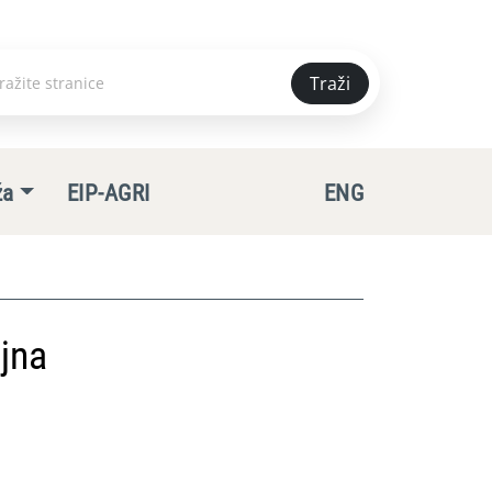
Traži
e
ža
EIP-AGRI
ENG
jna