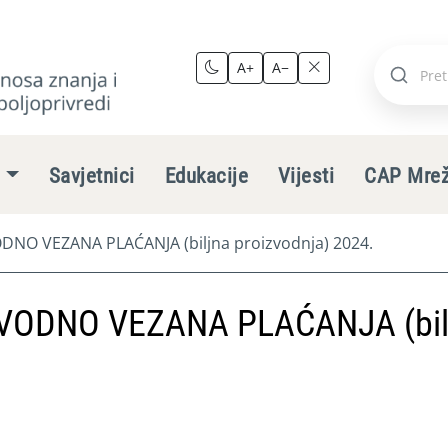
A+
A−
Pretraži
stranic
e
Savjetnici
Edukacije
Vijesti
CAP Mre
NO VEZANA PLAĆANJA (biljna proizvodnja) 2024.
VODNO VEZANA PLAĆANJA (bil