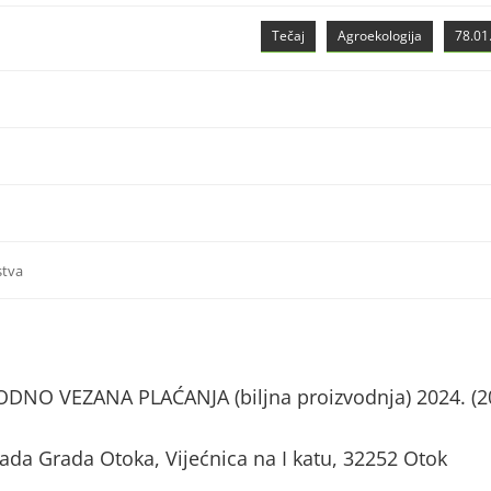
Tečaj
Agroekologija
78.01.
stva
NO VEZANA PLAĆANJA (biljna proizvodnja) 2024. (2
rada Grada Otoka, Vijećnica na I katu, 32252 Otok