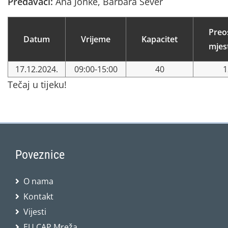
Predavači:
Ana Jonke, Barbara Sever
Preo
Datum
Vrijeme
Kapacitet
mjes
17.12.2024.
09:00-15:00
40
1
Tečaj u tijeku!
Poveznice
O nama
Kontakt
Vijesti
EU CAP Mreža