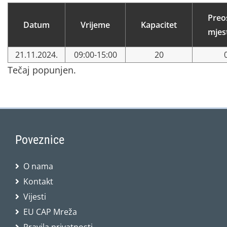
Preo
Datum
Vrijeme
Kapacitet
mjes
21.11.2024.
09:00-15:00
20
Tečaj popunjen.
Poveznice
O nama
Kontakt
Vijesti
EU CAP Mreža