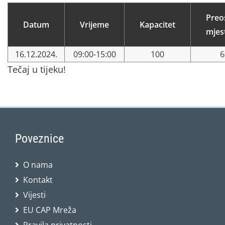
Preo
Datum
Vrijeme
Kapacitet
mjes
16.12.2024.
09:00-15:00
100
6
Tečaj u tijeku!
Poveznice
O nama
Kontakt
Vijesti
EU CAP Mreža