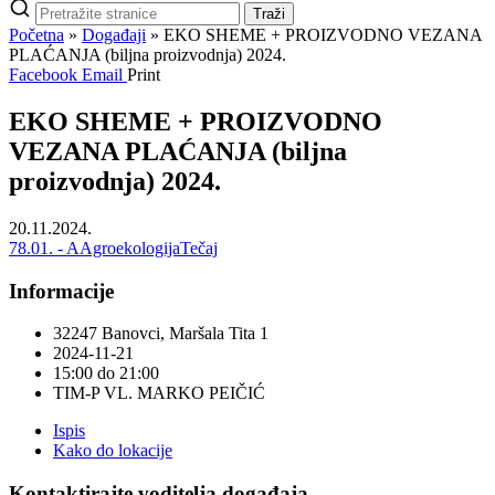
Pretraži
Traži
stranice
Početna
»
Događaji
»
EKO SHEME + PROIZVODNO VEZANA
PLAĆANJA (biljna proizvodnja) 2024.
Facebook
Email
Print
EKO SHEME + PROIZVODNO
VEZANA PLAĆANJA (biljna
proizvodnja) 2024.
20.11.2024.
78.01. - A
Agroekologija
Tečaj
Informacije
32247 Banovci, Maršala Tita 1
2024-11-21
15:00 do 21:00
TIM-P VL. MARKO PEIČIĆ
Ispis
Kako do lokacije
Kontaktirajte voditelja događaja