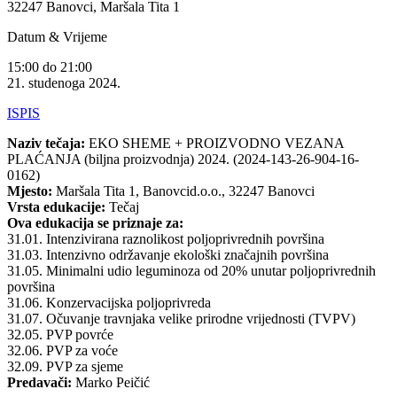
32247 Banovci, Maršala Tita 1
Datum & Vrijeme
15:00 do 21:00
21. studenoga 2024.
ISPIS
Naziv tečaja:
EKO SHEME + PROIZVODNO VEZANA
PLAĆANJA (biljna proizvodnja) 2024. (2024-143-26-904-16-
0162)
Mjesto:
Maršala Tita 1, Banovcid.o.o., 32247 Banovci
Vrsta edukacije:
Tečaj
Ova edukacija se priznaje za:
31.01. Intenzivirana raznolikost poljoprivrednih površina
31.03. Intenzivno održavanje ekološki značajnih površina
31.05. Minimalni udio leguminoza od 20% unutar poljoprivrednih
površina
31.06. Konzervacijska poljoprivreda
31.07. Očuvanje travnjaka velike prirodne vrijednosti (TVPV)
32.05. PVP povrće
32.06. PVP za voće
32.09. PVP za sjeme
Predavači:
Marko Peičić