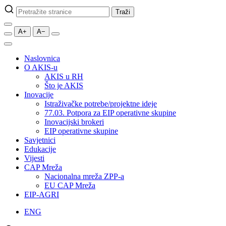
Pretraži
Traži
stranice
A+
A−
Naslovnica
O AKIS-u
AKIS u RH
Što je AKIS
Inovacije
Istraživačke potrebe/projektne ideje
77.03. Potpora za EIP operativne skupine
Inovacijski brokeri
EIP operativne skupine
Savjetnici
Edukacije
Vijesti
CAP Mreža
Nacionalna mreža ZPP-a
EU CAP Mreža
EIP-AGRI
ENG