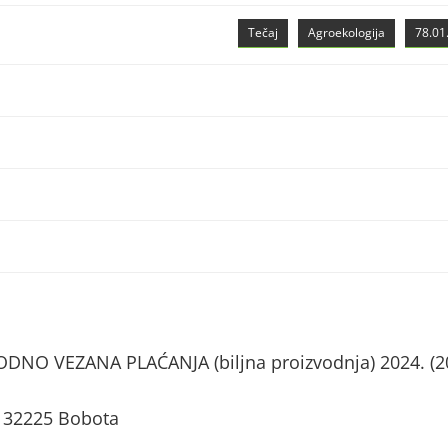
Tečaj
Agroekologija
78.01.
NO VEZANA PLAĆANJA (biljna proizvodnja) 2024. (2
, 32225 Bobota