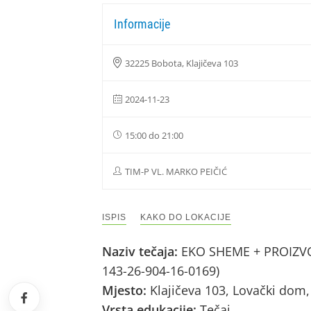
Informacije
32225 Bobota, Klajičeva 103
2024-11-23
15:00 do 21:00
TIM-P VL. MARKO PEIČIĆ
ISPIS
KAKO DO LOKACIJE
Naziv tečaja:
EKO SHEME + PROIZVOD
143-26-904-16-0169)
Mjesto:
Klajičeva 103, Lovački dom
Vrsta edukacije:
Tečaj