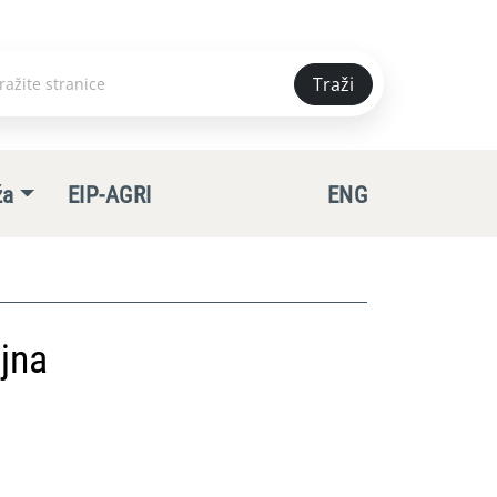
Traži
e
ža
EIP-AGRI
ENG
jna