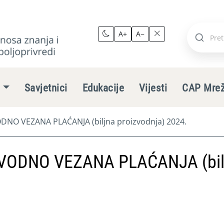
A+
A−
Pretraži
stranic
e
Savjetnici
Edukacije
Vijesti
CAP Mre
NO VEZANA PLAĆANJA (biljna proizvodnja) 2024.
VODNO VEZANA PLAĆANJA (bil