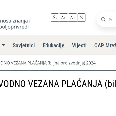
A+
A−
Pretraži
stranic
e
Savjetnici
Edukacije
Vijesti
CAP Mre
NO VEZANA PLAĆANJA (biljna proizvodnja) 2024.
VODNO VEZANA PLAĆANJA (bil