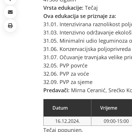
Vrsta edukacije:
Tečaj
Ova edukacija se priznaje za:
31.01. Intenzivirana raznolikost pol
31.03. Intenzivno održavanje ekološ
31.05. Minimalni udio leguminoza o
31.06. Konzervacijska poljoprivreda
31.07. Očuvanje travnjaka velike pri
32.05. PVP povrće
32.06. PVP za voće
32.09. PVP za sjeme
Predavači:
Mirna Ceranić, Srećko Ko
Datum
Vrijeme
16.12.2024.
09:00-15:00
Tečaj popunjen.