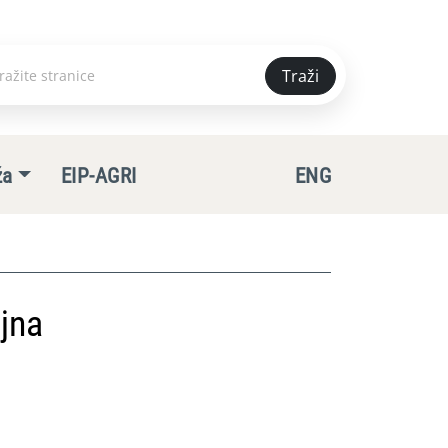
Traži
e
ža
EIP-AGRI
ENG
jna