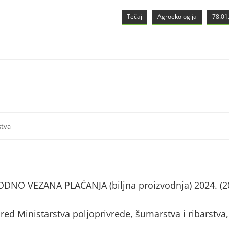
Tečaj
Agroekologija
78.01.
stva
NO VEZANA PLAĆANJA (biljna proizvodnja) 2024. (2
red Ministarstva poljoprivrede, šumarstva i ribarstva,