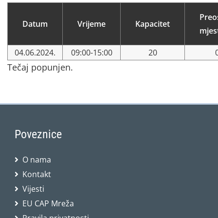
Preo
Datum
Vrijeme
Kapacitet
mjes
04.06.2024.
09:00-15:00
20
Tečaj popunjen.
Poveznice
O nama
Kontakt
Vijesti
EU CAP Mreža