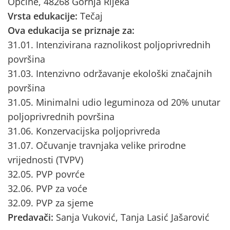
Općine, 48268 Gornja Rijeka
Vrsta edukacije:
Tečaj
Ova edukacija se priznaje za:
31.01. Intenzivirana raznolikost poljoprivrednih
površina
31.03. Intenzivno održavanje ekološki značajnih
površina
31.05. Minimalni udio leguminoza od 20% unutar
poljoprivrednih površina
31.06. Konzervacijska poljoprivreda
31.07. Očuvanje travnjaka velike prirodne
vrijednosti (TVPV)
32.05. PVP povrće
32.06. PVP za voće
32.09. PVP za sjeme
Predavači:
Sanja Vuković, Tanja Lasić Jašarović