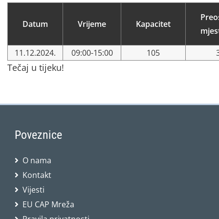
Preo
Datum
Vrijeme
Kapacitet
mjes
11.12.2024.
09:00-15:00
105
Tečaj u tijeku!
Poveznice
O nama
Kontakt
Vijesti
EU CAP Mreža