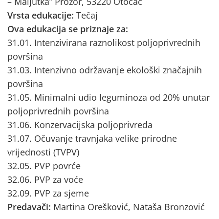
– Maljutka” Prozor, 53220 Otočac
Vrsta edukacije:
Tečaj
Ova edukacija se priznaje za:
31.01. Intenzivirana raznolikost poljoprivrednih
površina
31.03. Intenzivno održavanje ekološki značajnih
površina
31.05. Minimalni udio leguminoza od 20% unutar
poljoprivrednih površina
31.06. Konzervacijska poljoprivreda
31.07. Očuvanje travnjaka velike prirodne
vrijednosti (TVPV)
32.05. PVP povrće
32.06. PVP za voće
32.09. PVP za sjeme
Predavači:
Martina Orešković, Nataša Bronzović