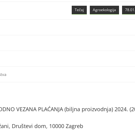
Tečaj
Agroekologija
78.01.
stva
NO VEZANA PLAĆANJA (biljna proizvodnja) 2024. (2
žani, Društevi dom, 10000 Zagreb