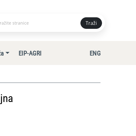
Traži
e
ža
EIP-AGRI
ENG
jna