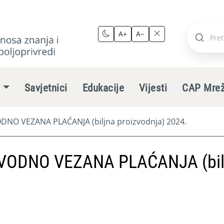
A+
A−
Pretraži
stranic
e
Savjetnici
Edukacije
Vijesti
CAP Mre
NO VEZANA PLAĆANJA (biljna proizvodnja) 2024.
VODNO VEZANA PLAĆANJA (bil