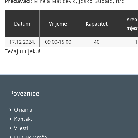
Predavači:
Mirela Matičević, Joško Bubalo, n/p
Preo
Datum
Vrijeme
Kapacitet
mjes
17.12.2024.
09:00-15:00
40
1
Tečaj u tijeku!
Poveznice
O nama
Kontakt
Vijesti
EU CAP Mreža