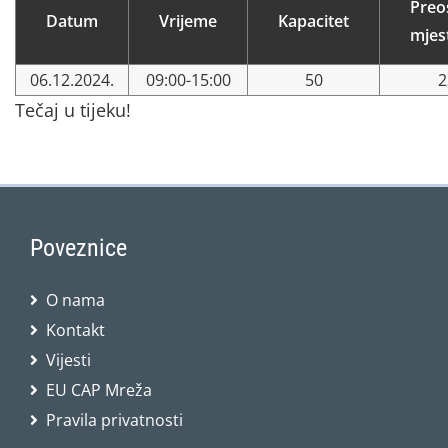
Preo
Datum
Vrijeme
Kapacitet
mjes
06.12.2024.
09:00-15:00
50
2
Tečaj u tijeku!
Poveznice
O nama
Kontakt
Vijesti
EU CAP Mreža
Pravila privatnosti