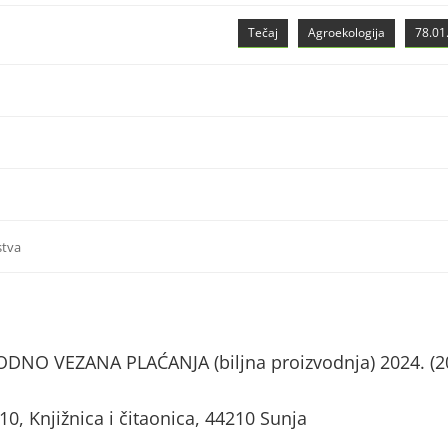
Tečaj
Agroekologija
78.01.
stva
NO VEZANA PLAĆANJA (biljna proizvodnja) 2024. (2
, Knjižnica i čitaonica, 44210 Sunja