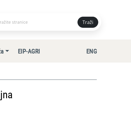
Traži
e
ža
EIP-AGRI
ENG
jna