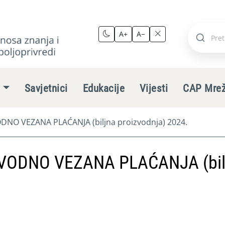
A+
A−
Pretraži
stranic
e
Savjetnici
Edukacije
Vijesti
CAP Mre
NO VEZANA PLAĆANJA (biljna proizvodnja) 2024.
VODNO VEZANA PLAĆANJA (bil