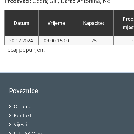
Predavači:
Georg Gal, Darko Antonina, Ne
Preo
Datum
Vrijeme
Kapacitet
mjes
20.12.2024.
09:00-15:00
25
Tečaj popunjen.
Poveznice
O nama
Kontakt
Vijesti
EU CAP Mreža