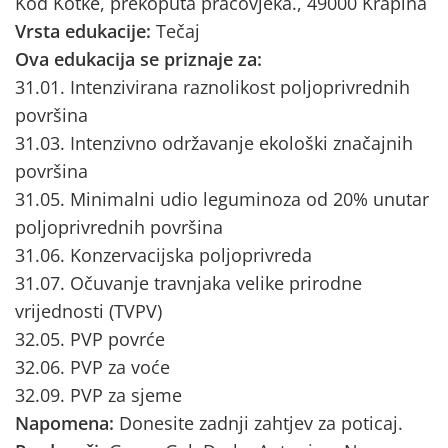
Kod Kotke, prekoputa pračovjeka., 49000 Krapina
Vrsta edukacije:
Tečaj
Ova edukacija se priznaje za:
31.01. Intenzivirana raznolikost poljoprivrednih
površina
31.03. Intenzivno održavanje ekološki značajnih
površina
31.05. Minimalni udio leguminoza od 20% unutar
poljoprivrednih površina
31.06. Konzervacijska poljoprivreda
31.07. Očuvanje travnjaka velike prirodne
vrijednosti (TVPV)
32.05. PVP povrće
32.06. PVP za voće
32.09. PVP za sjeme
Napomena:
Donesite zadnji zahtjev za poticaj.