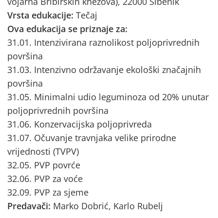
vojarna Bribirskih knezova), 22000 Šibenik
Vrsta edukacije:
Tečaj
Ova edukacija se priznaje za:
31.01. Intenzivirana raznolikost poljoprivrednih
površina
31.03. Intenzivno održavanje ekološki značajnih
površina
31.05. Minimalni udio leguminoza od 20% unutar
poljoprivrednih površina
31.06. Konzervacijska poljoprivreda
31.07. Očuvanje travnjaka velike prirodne
vrijednosti (TVPV)
32.05. PVP povrće
32.06. PVP za voće
32.09. PVP za sjeme
Predavači:
Marko Dobrić, Karlo Rubelj