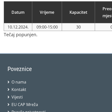
Preo
Datum
Vrijeme
Kapacitet
mjes
10.12.2024.
09:00-15:00
30
Tečaj popunjen.
Poveznice
O nama
Kontakt
Vijesti
EU CAP Mreža