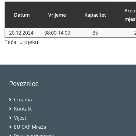
Preo
Datum
Vrijeme
Kapacitet
mjes
20.12.2024.
08:00-14:00
35
Tečaj u tijeku!
Poveznice
O nama
Kontakt
Vijesti
EU CAP Mreža