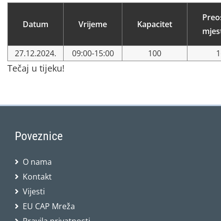
Preo
Datum
Vrijeme
Kapacitet
mjes
27.12.2024.
09:00-15:00
100
1
Tečaj u tijeku!
Poveznice
O nama
Kontakt
Vijesti
EU CAP Mreža