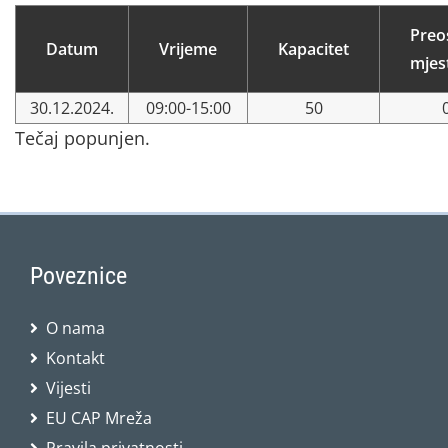
Preo
Datum
Vrijeme
Kapacitet
mjes
30.12.2024.
09:00-15:00
50
Tečaj popunjen.
Poveznice
O nama
Kontakt
Vijesti
EU CAP Mreža