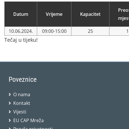
Preo
Datum
Vrijeme
Kapacitet
mjes
10.06.2024.
09:00-15:00
25
1
Tečaj u tijeku!
Poveznice
O nama
Kontakt
Vijesti
EU CAP Mreža