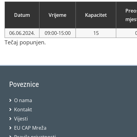
Preo
Datum
Vrijeme
Kapacitet
mjes
06.06.2024.
09:00-15:00
15
Tečaj popunjen.
Poveznice
O nama
Kontakt
Vijesti
EU CAP Mreža