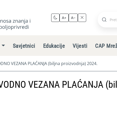
A+
A−
Pretraži
stranic
e
Savjetnici
Edukacije
Vijesti
CAP Mre
NO VEZANA PLAĆANJA (biljna proizvodnja) 2024.
VODNO VEZANA PLAĆANJA (bil