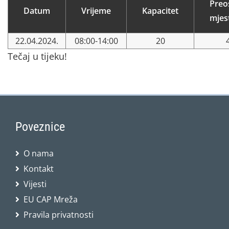
Preo
Datum
Vrijeme
Kapacitet
mjes
22.04.2024.
08:00-14:00
20
Tečaj u tijeku!
Poveznice
O nama
Kontakt
Vijesti
EU CAP Mreža
Pravila privatnosti