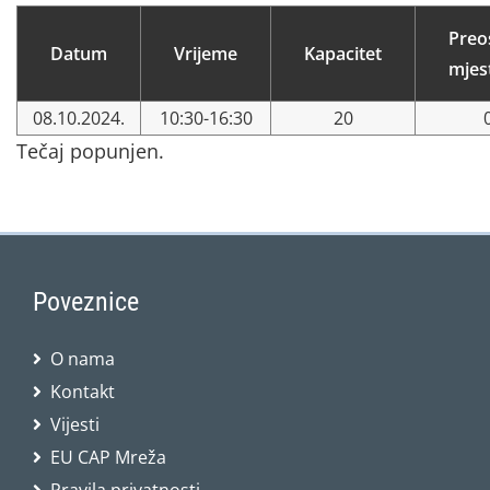
Preo
Datum
Vrijeme
Kapacitet
mjes
08.10.2024.
10:30-16:30
20
Tečaj popunjen.
Poveznice
O nama
Kontakt
Vijesti
EU CAP Mreža