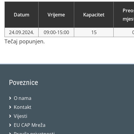
Preo
Datum
Vrijeme
Kapacitet
mjes
24.09.2024.
09:00-15:00
15
Tečaj popunjen.
Poveznice
O nama
Kontakt
Vijesti
EU CAP Mreža