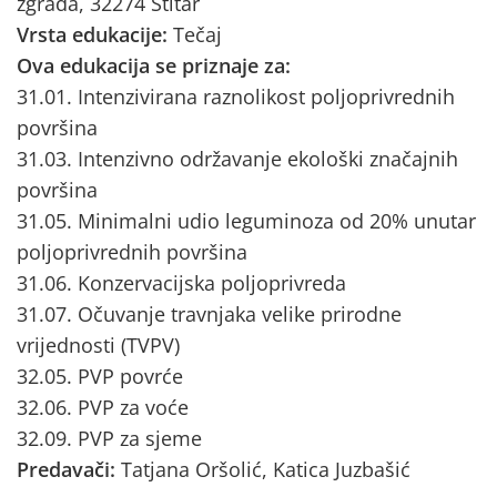
zgrada, 32274 Štitar
Vrsta edukacije:
Tečaj
Ova edukacija se priznaje za:
31.01. Intenzivirana raznolikost poljoprivrednih
površina
31.03. Intenzivno održavanje ekološki značajnih
površina
31.05. Minimalni udio leguminoza od 20% unutar
poljoprivrednih površina
31.06. Konzervacijska poljoprivreda
31.07. Očuvanje travnjaka velike prirodne
vrijednosti (TVPV)
32.05. PVP povrće
32.06. PVP za voće
32.09. PVP za sjeme
Predavači:
Tatjana Oršolić, Katica Juzbašić