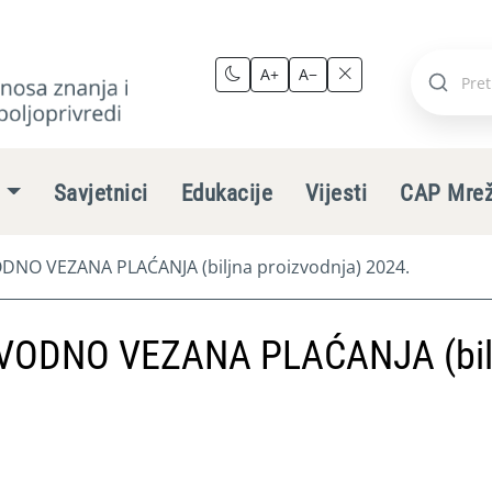
A+
A−
Pretraži
stranic
e
Savjetnici
Edukacije
Vijesti
CAP Mre
NO VEZANA PLAĆANJA (biljna proizvodnja) 2024.
VODNO VEZANA PLAĆANJA (bil