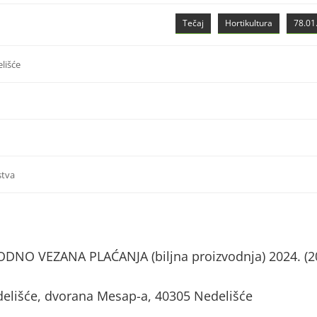
Tečaj
Hortikultura
78.01.
lišće
stva
NO VEZANA PLAĆANJA (biljna proizvodnja) 2024. (2
delišće, dvorana Mesap-a, 40305 Nedelišće