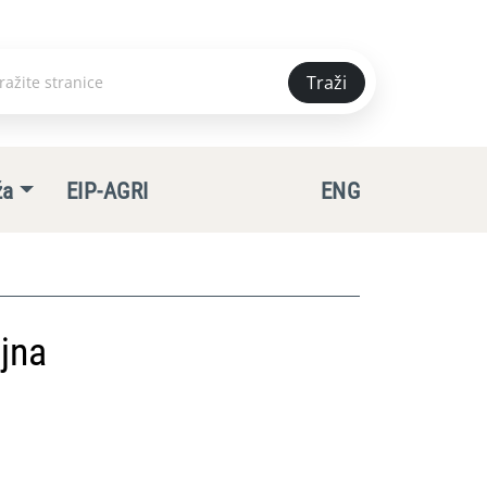
Traži
e
ža
EIP-AGRI
ENG
jna