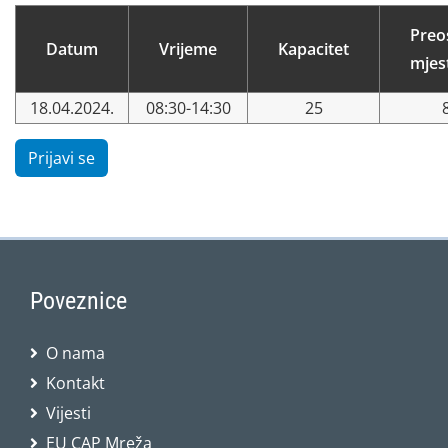
Preo
Datum
Vrijeme
Kapacitet
mjes
18.04.2024.
08:30-14:30
25
Prijavi se
Poveznice
O nama
Kontakt
Vijesti
EU CAP Mreža