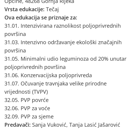
Općine, 48268 Gornja Rijeka
Vrsta edukacije:
Tečaj
Ova edukacija se priznaje za:
31.01. Intenzivirana raznolikost poljoprivrednih
površina
31.03. Intenzivno održavanje ekološki značajnih
površina
31.05. Minimalni udio leguminoza od 20% unutar
poljoprivrednih površina
31.06. Konzervacijska poljoprivreda
31.07. Očuvanje travnjaka velike prirodne
vrijednosti (TVPV)
32.05. PVP povrće
32.06. PVP za voće
32.09. PVP za sjeme
Predavači:
Sanja Vuković, Tanja Lasić Jašarović