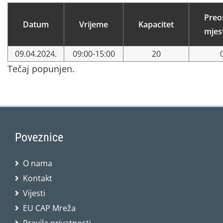
Preo
Datum
Vrijeme
Kapacitet
mjes
09.04.2024.
09:00-15:00
20
Tečaj popunjen.
Poveznice
O nama
Kontakt
Vijesti
EU CAP Mreža