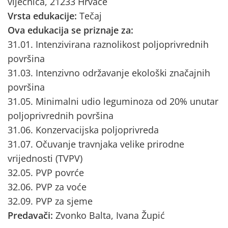
vijećnica, 21233 Hrvace
Vrsta edukacije:
Tečaj
Ova edukacija se priznaje za:
31.01. Intenzivirana raznolikost poljoprivrednih
površina
31.03. Intenzivno održavanje ekološki značajnih
površina
31.05. Minimalni udio leguminoza od 20% unutar
poljoprivrednih površina
31.06. Konzervacijska poljoprivreda
31.07. Očuvanje travnjaka velike prirodne
vrijednosti (TVPV)
32.05. PVP povrće
32.06. PVP za voće
32.09. PVP za sjeme
Predavači:
Zvonko Balta, Ivana Župić