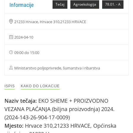
Informacije
Tečaj
Agroekologija
78.01. - A
21233 Hrvace, Hrvace 310,21233 HRVACE
2024-04-10
09:00 do 15:00
Ministarstvo poljoprivrede, šumarstva i ribarstva
ISPIS
KAKO DO LOKACIJE
Naziv tečaja:
EKO SHEME + PROIZVODNO
VEZANA PLAĆANJA (biljna proizvodnja) 2024.
(2024-143-26-904-17-0009)
Mjesto:
Hrvace 310,21233 HRVACE, Općinska