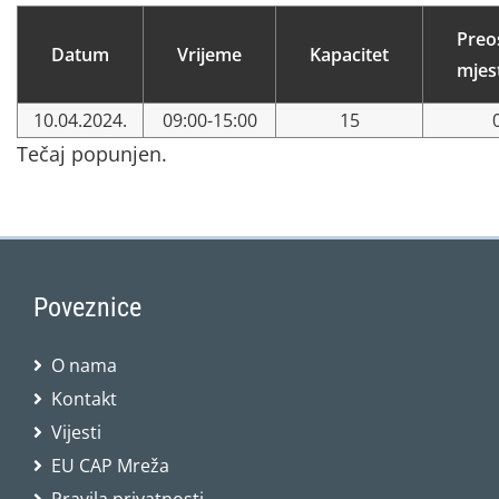
Preo
Datum
Vrijeme
Kapacitet
mjes
10.04.2024.
09:00-15:00
15
Tečaj popunjen.
Poveznice
O nama
Kontakt
Vijesti
EU CAP Mreža