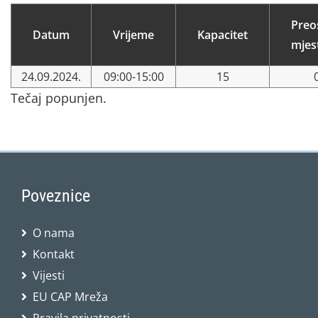
Preo
Datum
Vrijeme
Kapacitet
mjes
24.09.2024.
09:00-15:00
15
Tečaj popunjen.
Poveznice
O nama
Kontakt
Vijesti
EU CAP Mreža