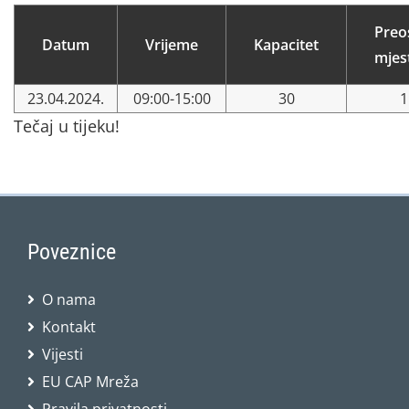
Preo
Datum
Vrijeme
Kapacitet
mjes
23.04.2024.
09:00-15:00
30
1
Tečaj u tijeku!
Poveznice
O nama
Kontakt
Vijesti
EU CAP Mreža