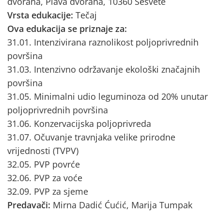
dvorana, Plava dvorana, 10360 Sesvete
Vrsta edukacije:
Tečaj
Ova edukacija se priznaje za:
31.01. Intenzivirana raznolikost poljoprivrednih
površina
31.03. Intenzivno održavanje ekološki značajnih
površina
31.05. Minimalni udio leguminoza od 20% unutar
poljoprivrednih površina
31.06. Konzervacijska poljoprivreda
31.07. Očuvanje travnjaka velike prirodne
vrijednosti (TVPV)
32.05. PVP povrće
32.06. PVP za voće
32.09. PVP za sjeme
Predavači:
Mirna Dadić Ćućić, Marija Tumpak