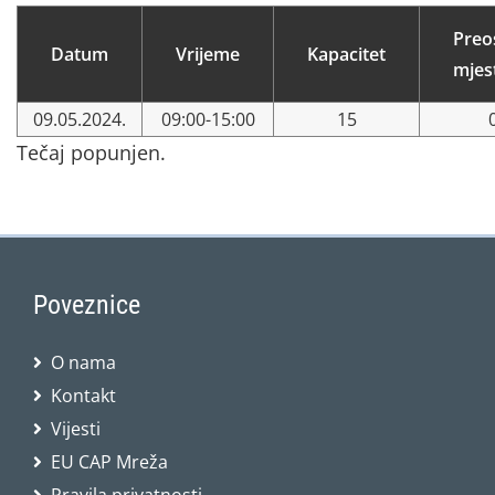
Preo
Datum
Vrijeme
Kapacitet
mjes
09.05.2024.
09:00-15:00
15
Tečaj popunjen.
Poveznice
O nama
Kontakt
Vijesti
EU CAP Mreža