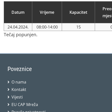
Preo
Datum
Vrijeme
Kapacitet
mjes
24.04.2024.
08:00-14:00
15
Tečaj popunjen.
Poveznice
O nama
Kontakt
Vijesti
EU CAP Mreža