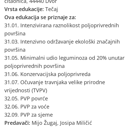
čitaonica, 44440 Dvor
Vrsta edukacije:
Tečaj
Ova edukacija se priznaje za:
31.01. Intenzivirana raznolikost poljoprivrednih
površina
31.03. Intenzivno održavanje ekološki značajnih
površina
31.05. Minimalni udio leguminoza od 20% unutar
poljoprivrednih površina
31.06. Konzervacijska poljoprivreda
31.07. Očuvanje travnjaka velike prirodne
vrijednosti (TVPV)
32.05. PVP povrće
32.06. PVP za voće
32.09. PVP za sjeme
Predavači:
Mijo Žugaj, Josipa Miličić