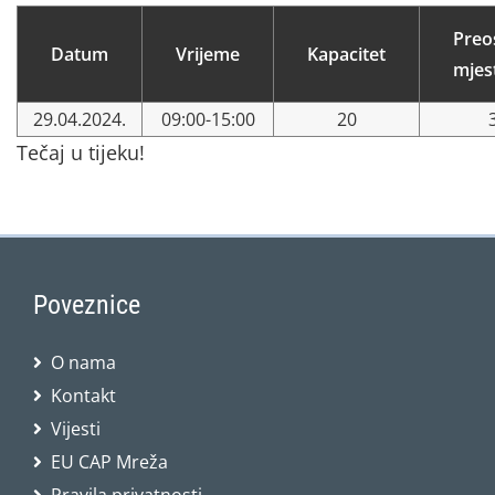
Preo
Datum
Vrijeme
Kapacitet
mjes
29.04.2024.
09:00-15:00
20
Tečaj u tijeku!
Poveznice
O nama
Kontakt
Vijesti
EU CAP Mreža