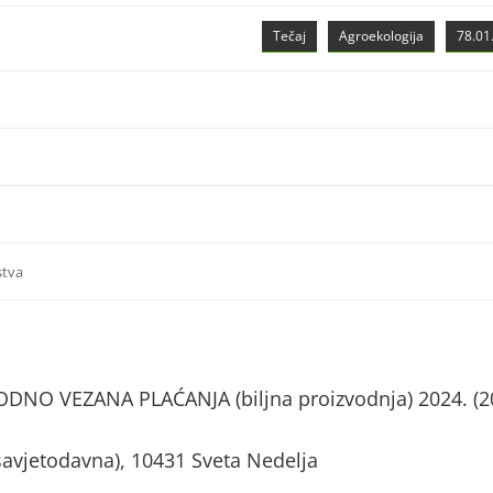
Tečaj
Agroekologija
78.01.
stva
NO VEZANA PLAĆANJA (biljna proizvodnja) 2024. (2
savjetodavna), 10431 Sveta Nedelja