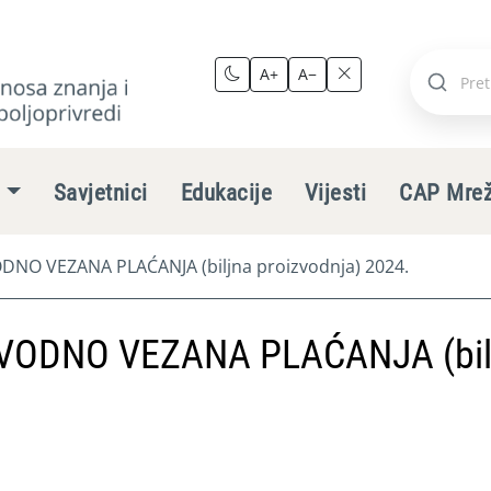
A+
A−
Pretraži
stranic
e
Savjetnici
Edukacije
Vijesti
CAP Mre
NO VEZANA PLAĆANJA (biljna proizvodnja) 2024.
VODNO VEZANA PLAĆANJA (bil