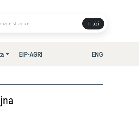
Traži
e
ža
EIP-AGRI
ENG
jna